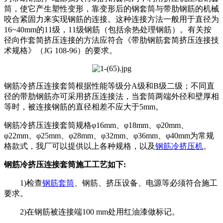
筒，使它产生塑性变形，靠变形后的钢套筒与带肋钢筋的机械
咬合紧固力来实现钢筋的连接。这种连接方法一般用于直径为
16~40mm的11级，11级钢筋（包括余热处理钢筋）。有关按
径向作套简挤压连接的方法应符合《带肋钢筋套简挤压连接技
术规格》（JG 108-96）的要求。
钢筋冷挤压连接套筒根据性能等级分A级和B级二级；不同直
径的带肋钢筋亦可采用挤压连接法，当套筒两端外径和壁厚相
等时，被连接钢筋的直径相差不应大于5mm。
钢筋冷挤压连接套筒规格φ16mm、φ18mm、φ20mm、
φ22mm、φ25mm、φ28mm、φ32mm、φ36mm、φ40mm为常规
格款式，我厂可以提供以上各种规格，以及
钢筋冷挤压机
。
钢筋冷挤压连接套筒施工工艺如下:
1)检查
钢筋套筒
、钢筋、挤压设备、电源等必须符合施工
要求。
2)在钢筋被连接端100 mm处用红油漆做标记。