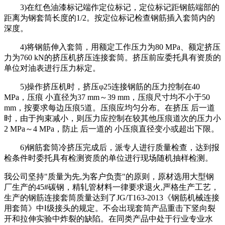
3)在红色油漆标记端作定位标记，定位标记距钢筋端部的
距离为钢套筒长度的1/2。按定位标记检查钢筋插入套筒内的
深度。
4)将钢筋伸入套筒，用额定工作压力为80 MPa、额定挤压
力为760 kN的挤压机挤压连接套筒。挤压前应委托具有资质的
单位对油表进行压力标定。
5)操作挤压机时，挤压φ25连接钢筋的压力控制在40
MPa，压痕 小直径为37 mm～39 mm，压痕尺寸均不小于50
mm，按要求每边压痕5道。压痕应均匀分布。在挤压 后一道
时，由于拘束减小，则压力应控制在较其他压痕道次的压力小
2 MPa～4 MPa，防止 后一道的 小压痕直径变小或超出下限。
6)钢筋套筒冷挤压完成后，派专人进行质量检查，达到报
检条件时委托具有检测资质的单位进行现场随机抽样检测。
我公司坚持"质量为先,为客户负责"的原则，原材选用大型钢
厂生产的45#碳钢，精轧管材料一律要求退火,严格生产工艺，
生产的钢筋连接套筒质量达到了JG/T163-2013《钢筋机械连接
用套筒》中Ⅰ级接头的规定。不会出现套筒产品重击下竖向裂
开和拉伸实验中炸裂的缺陷。在同类产品中处于行业专业水