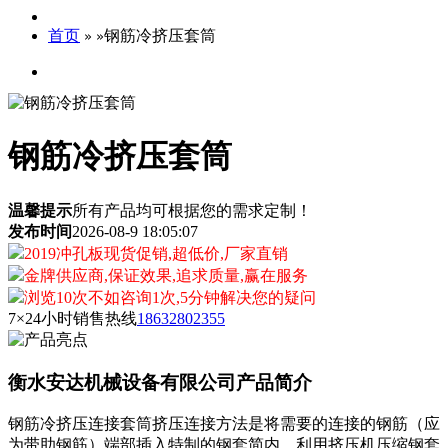
首页
钢筋冷挤压套筒
»
»
钢筋冷挤压套筒
温馨提示
所有产品均可根据您的需求定制！
发布时间
2026-08-9 18:05:07
2019冲孔板现货促销,超低价,厂家直销
金牌供应商,保证效果,追求质量,赢在服务
浏览10次不如咨询1次,5分钟解决您的疑问
7×24小时销售热线
18632802355
衡水安达机械设备有限公司产品简介
钢筋冷挤压连接套筒挤压连接方法是将需要的连接的钢筋（应
为带助钢筋）端部插入特制的钢套简内，利用挤压机压缩钢套