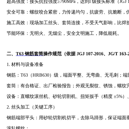
超高强度：接头抗拉强度≥790MPa，达到I 级接头标准（JGJ
安全可靠：螺纹咬合紧密，力传递均匀，抗疲劳、抗脆断，
施工高效：现场加工丝头、套筒连接，不受天气影响，比焊接快
节能环保：无明火、无烟尘，安全文明施工，降低能耗。
二、
T63 钢筋套筒
操作规范（依据 JGJ 107‑2016、JG/T 163‑
1. 材料与设备准备
钢筋：T63（HRB630）级，端面平整、无弯曲、无毛刺；
套筒：有合格证、出厂检验报告；外观无裂纹、锈蚀，螺纹
设备：直螺纹滚丝机、砂轮切割机、扭矩扳手（精度 ±5%
2. 丝头加工（关键工序）
钢筋端部平头：用砂轮切割机切平，去除马蹄形，保证端面
滚轧螺纹：