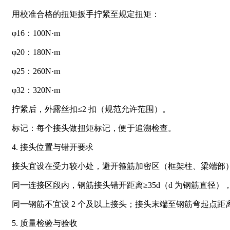
用校准合格的扭矩扳手拧紧至规定扭矩：
φ16：100N·m
φ20：180N·m
φ25：260N·m
φ32：320N·m
拧紧后，外露丝扣≤2 扣（规范允许范围）。
标记：每个接头做扭矩标记，便于追溯检查。
4. 接头位置与错开要求
接头宜设在受力较小处，避开箍筋加密区（框架柱、梁端部
同一连接区段内，钢筋接头错开距离≥35d（d 为钢筋直径），且≥
同一钢筋不宜设 2 个及以上接头；接头末端至钢筋弯起点距离≥
5. 质量检验与验收