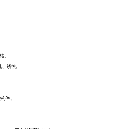
合格。
孔、锈蚀。
键构件。
。