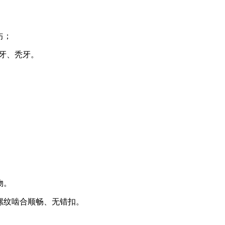
伤；
断牙、秃牙。
物。
螺纹啮合顺畅、无错扣。