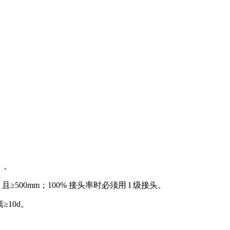
）。
500mm；100% 接头率时必须用 I 级接头。
10d。