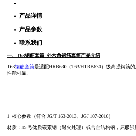
产品详情
产品参数
联系我们
一、T63钢筋套筒_外六角钢筋套筒产品介绍
T63
钢筋套筒
是适配HRB630（T63/HTRB630）
性能可靠。
1. 核心参数（符合 JG/T 163‑2013、JGJ 107‑2016）
材质：45 号优质碳素钢（退火处理）或合金结构钢，屈服强度≥6