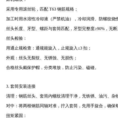
采用专用滚丝轮，匹配 T63 钢筋规格；
加工时用水溶性冷却液（严禁机油），冷却润滑、防螺纹烧
丝头长度、牙型、螺距与套筒匹配，牙型完整度≥90%，无
丝头检验：
用通止规检查：通规能旋入，止规旋入≤3 扣；
外观：丝头无裂纹、无锈蚀、无损伤；
合格丝头戴保护帽，分类堆放，防止污染、磕碰。
3. 套筒安装连接
清理：钢筋丝头、套筒内螺纹清理干净，无铁锈、油污、杂
对中：将两根钢筋同轴对准，拧入套筒，先用手旋合，确保
扭矩紧固：