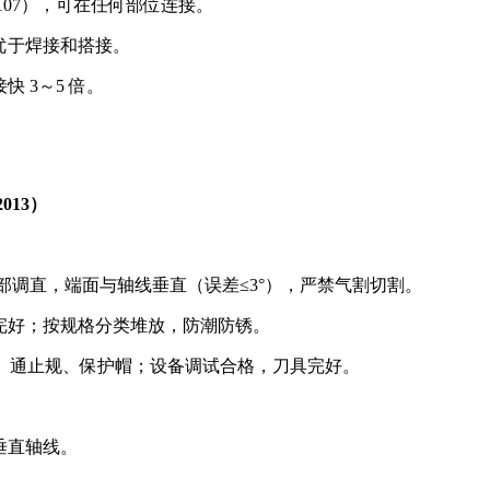
 107），可在任何部位连接。
优于焊接和搭接。
 3～5 倍。
2013）
端部调直，端面与轴线垂直（误差≤3°），严禁气割切割。
完好；按规格分类堆放，防潮防锈。
）、通止规、保护帽；设备调试合格，刀具完好。
垂直轴线。