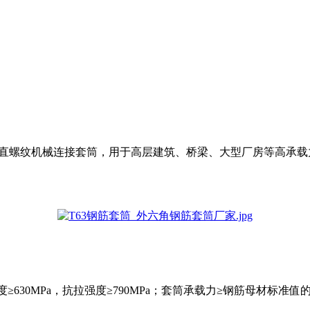
级高强钢筋的直螺纹机械连接套筒，用于高层建筑、桥梁、大型厂房等
30MPa，抗拉强度≥790MPa；套筒承载力≥钢筋母材标准值的1