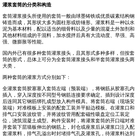
灌浆套筒的分类和构造
套筒灌浆接头所使用的套筒一般由球墨铸铁或优质碳素结构钢
铸造而成，其形状大多为圆柱形或纺锤形。灌浆料是一种以水
泥为基本材料，配以适当的细骨料以及少量的混凝土外加剂和
其他材料组成的干混料，加水搅拌后具有大流动度、早强、高
强、微膨胀等性能。
国内外已有很多种套筒灌浆接头，且其形式多种多样，但按套
筒的形式，总体上可分为全套筒灌浆接头和半套筒灌浆接头两
大类，
两种套筒的灌浆方式分别如下：
全灌浆套筒胶塞塞入套筒左端（预装端），将钢筋从胶塞孔内
插入，穿入深度按不同型号钢筋连接要求确定。插到设计深度
后连同其它钢筋绑扎成型放入构件模具。将套筒右端（现场安
装端）对准模板上安装的配套工装并平贴边模板。在灌浆口和
排气口安装波纹管，并将波纹管用配套磁性吸盘定位工装定
位，浇筑混凝土成型。构件安装时，将灌浆套筒的开口端对准
并套装下层墙板伸出的钢筋上，封仓或座浆后从灌浆口注入配
套灌浆料，排气孔溢出时封堵排气孔及灌浆孔，待灌浆料达到