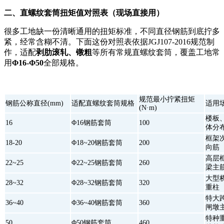
二、直螺纹套筒扭矩值对照表（现场直接用）
很多工地缺一份清晰通用的扭矩标准，不同直径钢筋到底拧多
紧，经常含糊不清。下面这份对照表依据JGJ107-2016规范制
作，适配
剥肋滚轧、镦粗
等所有常规直螺纹套筒，覆盖工地常
用
Φ16-Φ50
全部规格。
规范最小拧紧扭矩
钢筋公称直径(mm)
适配直螺纹套筒规格
适用
(N·m)
楼板
16
Φ16钢筋套筒
100
体分
框架
18-20
Φ18~20钢筋套筒
200
向筋
高层
22~25
Φ22~25钢筋套筒
260
梁主
大型
28~32
Φ28~32钢筋套筒
320
重柱
特大
36~40
Φ36~40钢筋套筒
360
闸墩
特种
50
Φ50钢筋套筒
460