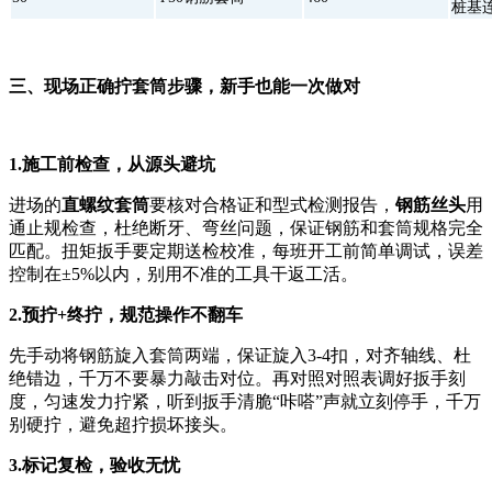
桩基
三、现场正确拧套筒步骤，新手也能一次做对
1.施工前检查，从源头避坑
进场的
直螺纹套筒
要核对合格证和型式检测报告，
钢筋丝头
用
通止规检查，杜绝断牙、弯丝问题，保证钢筋和套筒规格完全
匹配。扭矩扳手要定期送检校准，每班开工前简单调试，误差
控制在±5%以内，别用不准的工具干返工活。
2.预拧+终拧，规范操作不翻车
先手动将钢筋旋入套筒两端，保证旋入3-4扣，对齐轴线、杜
绝错边，千万不要暴力敲击对位。再对照对照表调好扳手刻
度，匀速发力拧紧，听到扳手清脆“咔嗒”声就立刻停手，千万
别硬拧，避免超拧损坏接头。
3.标记复检，验收无忧