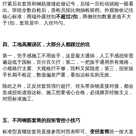
拧紧后在套筒和钢筋接缝处做记号，后续一旦松动就能一眼看
出。班组全数自检后，质检员按比例抽检留档。外观验收记住
核心标准：两端外露丝扣
不超过2扣
，两侧丝扣数量差值不大
于1扣，套筒居中、入丝均匀。
四、工地高频误区，大部分人都踩过的坑
第一，凭手感施工不用扳手，这是最大通病，人工手感扭矩普
遍远低于国标，百分百欠拧；第二，一把扳手通用所有规格，
小规格拧太紧、大规格拧不够，毁料又留隐患；第三，扭矩扳
手长期不检定，数值偏差严重，看似达标实则无效。
除此之外，正反丝套筒强行超拧、丝头带杂物直接对接，都会
造成扭矩虚假达标。施工想要省心合格，必须摒弃经验主义，
对照标准施工。
五、不同钢筋套筒的扭矩管控小技巧
标准型直螺纹套筒直接参照对照表即可。
变径套筒
统一按大直