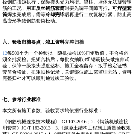
径钢筋扭矩执行，保障接头受力均衡。梁柱、墙体无法旋转钢
筋的工况，用
正反丝钢筋套筒
时要先调平间隙再拧
。可焊型套
筒
焊接完成后，需等
冷却完毕
后再进行二次复核拧紧，防止高
温变形导致钢筋套筒松动。
六、验收归档要点，竣工资料
完整归档
12
每500个为一个检验批，随机抽检10%扭矩数值，不合格必
须全批复检。扭矩合格后，每批次抽取3组钢筋接头做拉伸试
验，保障一级接头强度达标。施工全程留存：扳手检定证书、
套筒合格证、扭矩抽检记录，关键部位施工需监理旁站，资料
完整归档才可以顺利通过竣工验收。
七、参考行业标准
本文所有施工参数、验收要求均依据行业标准：
《钢筋机械连接技术规程》JGJ 107-2016；2.《钢筋机械连接
用套筒》JG/T 163-2013；3.《混凝土结构工程施工质量验收规