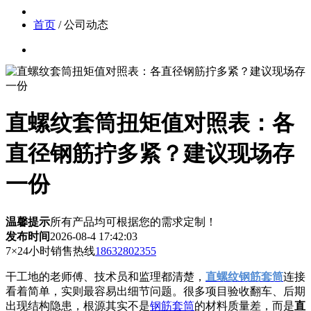
首页
/ 公司动态
直螺纹套筒扭矩值对照表：各
直径钢筋拧多紧？建议现场存
一份
温馨提示
所有产品均可根据您的需求定制！
发布时间
2026-08-4 17:42:03
7×24小时销售热线
18632802355
干工地的老师傅、技术员和监理都清楚，
直螺纹钢筋套筒
连接
看着简单，实则最容易出细节问题。很多项目验收翻车、后期
出现结构隐患，根源其实不是
钢筋套筒
的材料质量差，而是
直