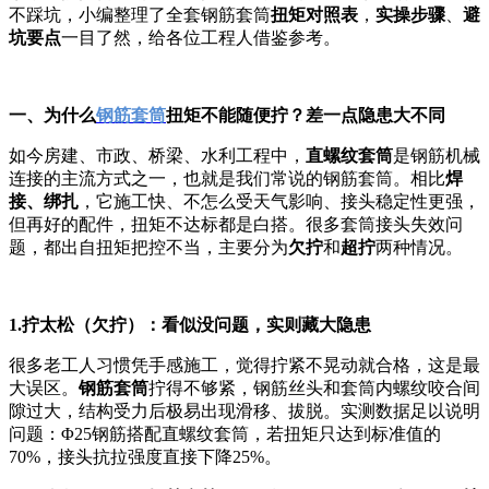
不踩坑，小编整理了全套钢筋套筒
扭矩对照表
，
实操步骤
、
避
坑要点
一目了然，给各位工程人借鉴参考。
一、为什么
钢筋套筒
扭矩不能随便拧？差一点隐患大不同
如今房建、市政、桥梁、水利工程中，
直螺纹套筒
是钢筋机械
连接的主流方式之一，也就是我们常说的钢筋套筒。相比
焊
接、绑扎
，它施工快、不怎么受天气影响、接头稳定性更强，
但再好的配件，扭矩不达标都是白搭。很多套筒接头失效问
题，都出自扭矩把控不当，主要分为
欠拧
和
超拧
两种情况。
1.拧太松（欠拧）：看似没问题，实则藏大隐患
很多老工人习惯凭手感施工，觉得拧紧不晃动就合格，这是最
大误区。
钢筋套筒
拧得不够紧，钢筋丝头和套筒内螺纹咬合间
隙过大，结构受力后极易出现滑移、拔脱。实测数据足以说明
问题：Φ25钢筋搭配直螺纹套筒，若扭矩只达到标准值的
70%，接头抗拉强度直接下降25%。