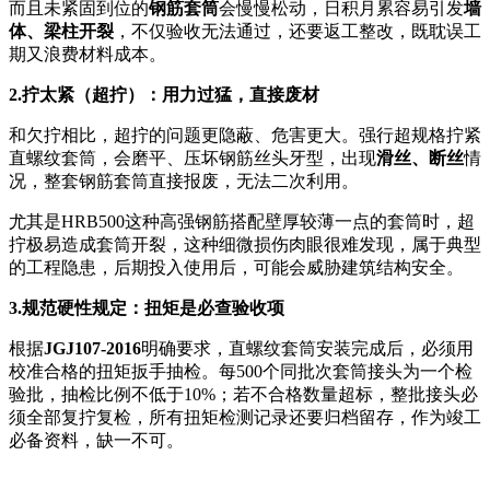
而且未紧固到位的
钢筋套筒
会慢慢松动，日积月累容易引发
墙
体、梁柱开裂
，不仅验收无法通过，还要返工整改，既耽误工
期又浪费材料成本。
2.拧太紧（超拧）：用力过猛，直接废材
和欠拧相比，超拧的问题更隐蔽、危害更大。强行超规格拧紧
直螺纹套筒，会磨平、压坏钢筋丝头牙型，出现
滑丝、断丝
情
况，整套钢筋套筒直接报废，无法二次利用。
尤其是HRB500这种高强钢筋搭配壁厚较薄一点的套筒时，超
拧极易造成套筒开裂，这种细微损伤肉眼很难发现，属于典型
的工程隐患，后期投入使用后，可能会威胁建筑结构安全。
3.规范硬性规定：扭矩是必查验收项
根据
JGJ107-2016
明确要求，直螺纹套筒安装完成后，必须用
校准合格的扭矩扳手抽检。每500个同批次套筒接头为一个检
验批，抽检比例不低于10%；若不合格数量超标，整批接头必
须全部复拧复检，所有扭矩检测记录还要归档留存，作为竣工
必备资料，缺一不可。