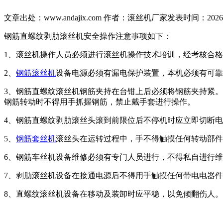
文章出处：www.andajix.com
作者：
滚丝机厂家
发表时间：2026-08
钢筋直螺纹剥肋滚丝机安全操作注意事项如下：
1、滚丝机操作人员必须进行滚丝机操作技术培训，经考核合
2、
钢筋滚丝机
设备电源必须有漏电保护装置，本机必须有可靠
3、钢筋直螺纹滚丝机钢筋夹持在台钳上后必须将钢筋夹持紧
钢筋转动时不得用手抓握钢筋，禁止戴手套进行操作。
4、钢筋直螺纹剥肋滚丝头滚到前限位后不停机时应立即切断
5、
钢筋套丝机
滚丝头在运转过程中，手不得触摸任何转动部件
6、钢筋车丝机设备维修必须有专门人员进行，不得私自进行
7、剥肋滚丝机设备在接通电源后不得用手触摸任何带电电器
8、直螺纹滚丝机设备在移动及装卸时应平稳，以免倾翻伤人。