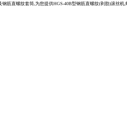
筋直螺纹套筒,为您提供HGS-40B型钢筋直螺纹(剥肋)滚丝机