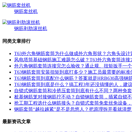
钢筋套丝机
钢筋剥肋滚丝机
同类文章排行
T63外六角钢筋套筒为什么做成外六角形状？六角头设计
风电塔筒基础钢筋施工难题怎么破？T63外六角套筒连接
外六角钢筋套筒连接完怎么验收？通止规、扭矩扳手一个
T63钢筋套筒安装扭矩到底打多少？施工员最需要的标准
T63钢筋套筒到底配什么钢筋？答案就是HRB630高强钢
T63钢筋套筒到底是什么？搞工程3年还没搞懂的人，建
自锁式钢筋套筒和冷挤压套筒到底有什么不同？两种免套
桩基钢筋笼对接钢筋拧不动？自锁钢筋套筒，插紧自锁不
抢工期工程选什么钢筋接头？自锁式套筒免套丝免设备，
钢筋套筒“越拉越紧”是不是忽悠人？把原理拆开看就清楚
最新资讯文章