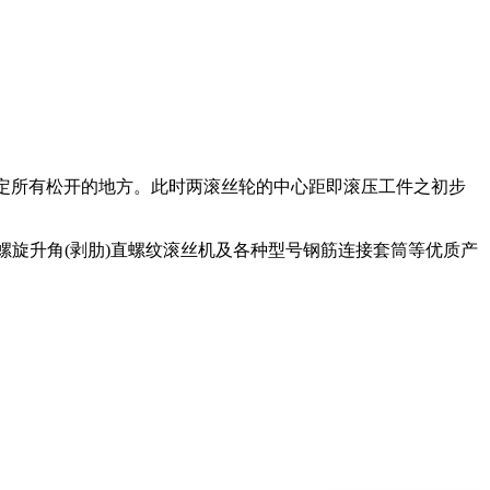
固定所有松开的地方。此时两滚丝轮的中心距即滚压工件之初步
,螺旋升角(剥肋)直螺纹滚丝机及各种型号钢筋连接套筒等优质产