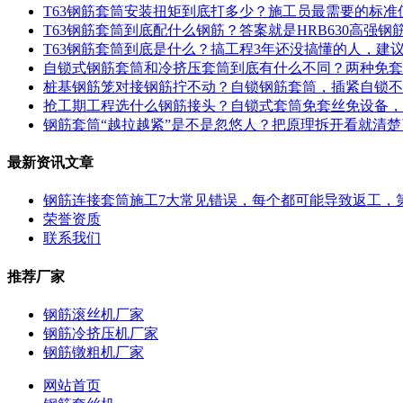
T63钢筋套筒安装扭矩到底打多少？施工员最需要的标准
T63钢筋套筒到底配什么钢筋？答案就是HRB630高强钢
T63钢筋套筒到底是什么？搞工程3年还没搞懂的人，建
自锁式钢筋套筒和冷挤压套筒到底有什么不同？两种免套
桩基钢筋笼对接钢筋拧不动？自锁钢筋套筒，插紧自锁不
抢工期工程选什么钢筋接头？自锁式套筒免套丝免设备，
钢筋套筒“越拉越紧”是不是忽悠人？把原理拆开看就清楚
最新资讯文章
钢筋连接套筒施工7大常见错误，每个都可能导致返工，第
荣誉资质
联系我们
推荐厂家
钢筋滚丝机厂家
钢筋冷挤压机厂家
钢筋镦粗机厂家
网站首页