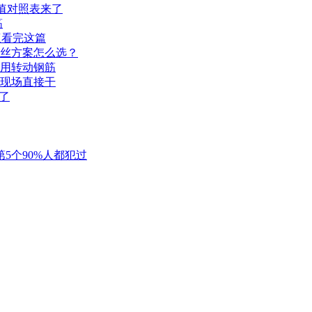
值对照表来了
筋
议看完这篇
丝方案怎么选？
用转动钢筋
现场直接干
了
5个90%人都犯过