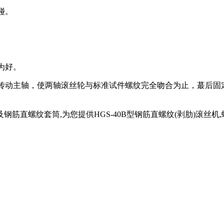
碰。
为好。
，传动主轴，使两轴滚丝轮与标准试件螺纹完全吻合为止，蕞后
筋直螺纹套筒,为您提供HGS-40B型钢筋直螺纹(剥肋)滚丝机