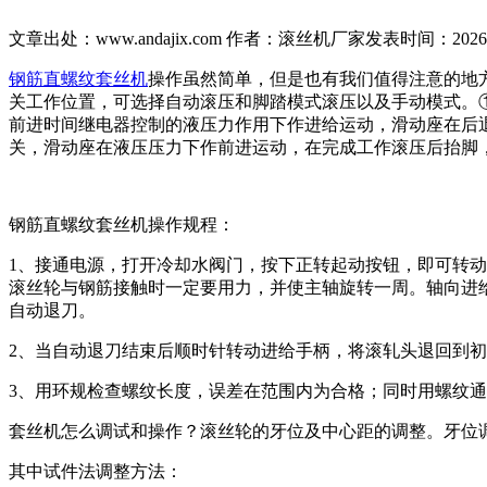
文章出处：www.andajix.com
作者：
滚丝机厂家
发表时间：2026-08
钢筋直螺纹套丝机
操作虽然简单，但是也有我们值得注意的地
关工作位置，可选择自动滚压和脚踏模式滚压以及手动模式。
前进时间继电器控制的液压力作用下作进给运动，滑动座在后
关，滑动座在液压压力下作前进运动，在完成工作滚压后抬脚
钢筋直螺纹套丝机操作规程：
1、接通电源，打开冷却水阀门，按下正转起动按钮，即可转
滚丝轮与钢筋接触时一定要用力，并使主轴旋转一周。轴向进
自动退刀。
2、当自动退刀结束后顺时针转动进给手柄，将滚轧头退回到
3、用环规检查螺纹长度，误差在范围内为合格；同时用螺纹
套丝机怎么调试和操作？滚丝轮的牙位及中心距的调整。牙位
其中试件法调整方法：