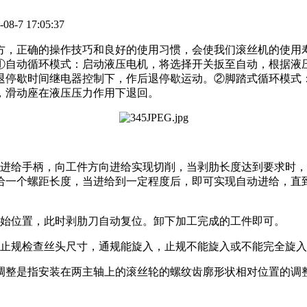
-7 17:05:37
方，正确的操作技巧和良好的使用习惯，会使我们滚丝机的使用
①自动循环模式：启动液压电机，将选择开关扳至自动，根据液
退停歇时间继电器控制下，作后退停歇运动。②脚踏式循环模式
，滑动座在液压压力作用下退回。
动进给手柄，向工件方向进给实现切削，当剥肋长度达到要求时
给一个螺距长度，当进给到一定程度后，即可实现自动进给，直
初始位置，此时剥肋刀自动复位。卸下加工完成的工件即可。
通止规检查丝头尺寸，通规能旋入，止规不能旋入或不能完全旋
调整是指安装在两主轴上的滚丝轮的螺纹齿廓形状相对位置的调整