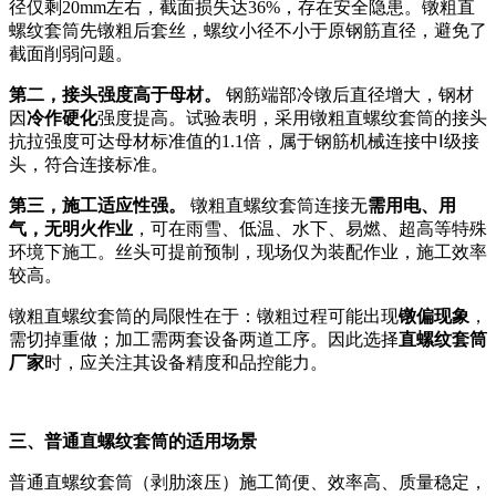
径仅剩20mm左右，截面损失达36%，存在安全隐患。镦粗直
螺纹套筒先镦粗后套丝，螺纹小径不小于原钢筋直径，避免了
截面削弱问题。
第二，接头强度高于母材。
钢筋端部冷镦后直径增大，钢材
因
冷作硬化
强度提高。试验表明，采用镦粗直螺纹套筒的接头
抗拉强度可达母材标准值的1.1倍，属于钢筋机械连接中Ⅰ级接
头，符合连接标准。
第三，施工适应性强。
镦粗直螺纹套筒连接无
需用电、用
气，无明火作业
，可在雨雪、低温、水下、易燃、超高等特殊
环境下施工。丝头可提前预制，现场仅为装配作业，施工效率
较高。
镦粗直螺纹套筒的局限性在于：镦粗过程可能出现
镦偏现象
，
需切掉重做；加工需两套设备两道工序。因此选择
直螺纹套筒
厂家
时，应关注其设备精度和品控能力。
三、普通直螺纹套筒的适用场景
普通直螺纹套筒（剥肋滚压）施工简便、效率高、质量稳定，