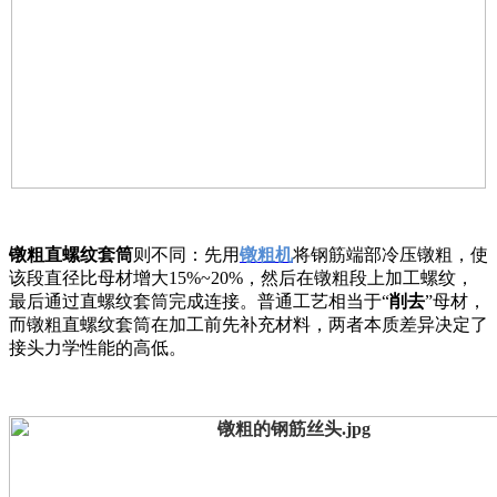
镦粗直螺纹套筒
则不同：先用
镦粗机
将钢筋端部冷压镦粗，使
该段直径比母材增大15%~20%，然后在镦粗段上加工螺纹，
最后通过直螺纹套筒完成连接。普通工艺相当于“
削去
”母材，
而镦粗直螺纹套筒在加工前先补充材料，两者本质差异决定了
接头力学性能的高低。