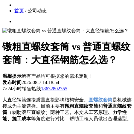
首页
/ 公司动态
镦粗直螺纹套筒 vs 普通直螺纹
套筒：大直径钢筋怎么选？
温馨提示
所有产品均可根据您的需求定制！
发布时间
2026-08-7 14:18:54
7×24小时销售热线
18632802355
大直径钢筋连接质量直接影响结构安全。
直螺纹套筒
是机械连
接成为主流选择。目前主要有
镦粗直螺纹套筒
和
普通直螺纹套
筒
（剥肋滚压直螺纹）两种工艺。本文从
工艺原理、力学性
能、施工成本
等角度进行对比，帮助工程人员做出合理选型。